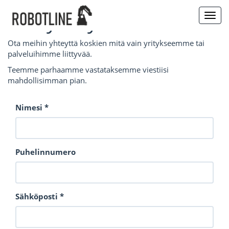
Ota yhteyttä
Toggl
navig
Ota meihin yhteyttä koskien mitä vain yritykseemme tai
palveluihimme liittyvää.
Teemme parhaamme vastataksemme viestiisi
mahdollisimman pian.
Nimesi
Puhelinnumero
Sähköposti