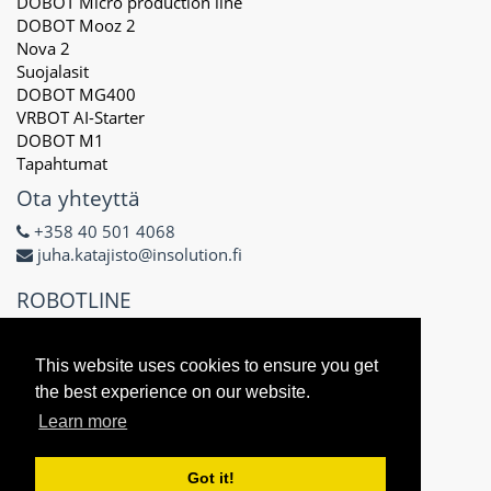
DOBOT Micro production line
DOBOT Mooz 2
Nova 2
Suojalasit
DOBOT MG400
VRBOT AI-Starter
DOBOT M1
Tapahtumat
Ota yhteyttä
+358 40 501 4068
juha.katajisto@insolution.fi
ROBOTLINE
Delta X Oy
3171434-8
This website uses cookies to ensure you get
Näsilinnankatu 48 E
the best experience on our website.
33200 Tampere
Learn more
Got it!