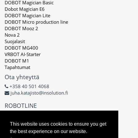
DOBOT Magician Basic
Dobot Magician E6
DOBOT Magician Lite
DOBOT Micro production line
DOBOT Mooz 2
Nova 2
Suojalasit
DOBOT MG400
VRBOT AI-Starter
DOBOT M1
Tapahtumat
Ota yhteyttä
+358 40 501 4068
juha.katajisto@insolution.fi
ROBOTLINE
Delta X Oy
3171434-8
This website uses cookies to ensure you get
Näsilinnankatu 48 E
the best experience on our website.
33200 Tampere